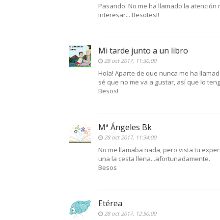
Pasando. No me ha llamado la atención n
interesar... Besotes!!
Mi tarde junto a un libro
28 oct 2017, 11:30:00
Hola! Aparte de que nunca me ha llamado 
sé que no me va a gustar, así que lo ten
Besos!
Mª Ángeles Bk
28 oct 2017, 11:34:00
No me llamaba nada, pero vista tu exper
una la cesta llena...afortunadamente.
Besos
Etérea
28 oct 2017, 12:50:00