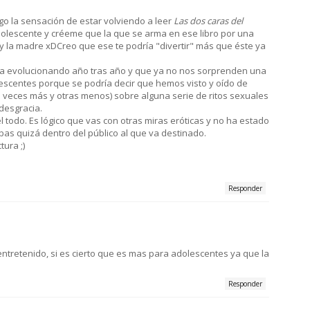
go la sensación de estar volviendo a leer
Las dos caras del
olescente y créeme que la que se arma en ese libro por una
 y la madre xDCreo que ese te podría "divertir" más que éste ya
o va evolucionando año tras año y que ya no nos sorprenden una
escentes porque se podría decir que hemos visto y oído de
 veces más y otras menos) sobre alguna serie de ritos sexuales
desgracia.
todo. Es lógico que vas con otras miras eróticas y no ha estado
as quizá dentro del público al que va destinado.
tura ;)
Responder
 entretenido, si es cierto que es mas para adolescentes ya que la
Responder