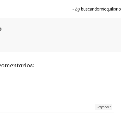
buscandomiequilibrio
- by
o
comentarios:
Responder