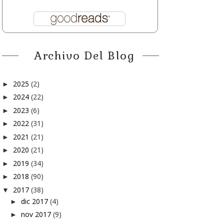
Archivo Del Blog
2025
(2)
►
2024
(22)
►
2023
(6)
►
2022
(31)
►
2021
(21)
►
2020
(21)
►
2019
(34)
►
2018
(90)
►
2017
(38)
▼
dic 2017
(4)
►
nov 2017
(9)
►