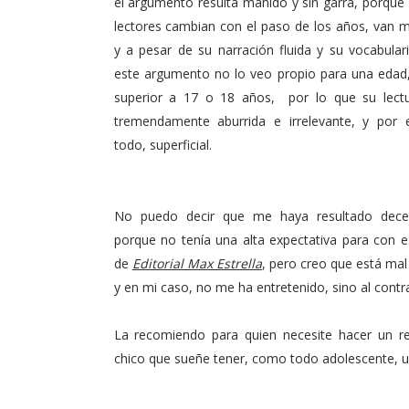
el argumento resulta manido y sin garra, porque
lectores cambian con el paso de los años, van 
y a pesar de su narración fluida y su vocabulari
este argumento no lo veo propio para una edad
superior a 17 o 18 años, por lo que su lectu
tremendamente aburrida e irrelevante, y por
todo, superficial.
No puedo decir que me haya resultado decep
porque no tenía una alta expectativa para con e
de
Editorial Max Estrella
, pero creo que está ma
y en mi caso, no me ha entretenido, sino al contra
La recomiendo para quien necesite hacer un r
chico que sueñe tener, como todo adolescente, un