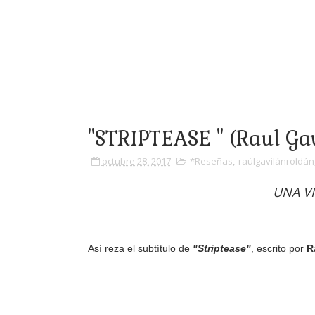
"STRIPTEASE " (Raul Ga
octubre 28, 2017
*Reseñas
,
raúlgavilánroldán
UNA V
Así reza el subtítulo de
"Striptease"
, escrito por
R