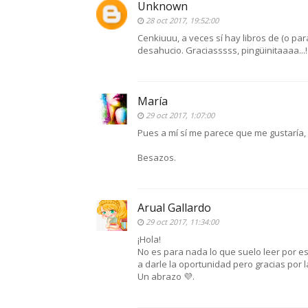
Unknown
28 oct 2017, 19:52:00
Cenkiuuu, a veces sí hay libros de (o pa
desahucio. Graciasssss, pingüinitaaaa...!
María
29 oct 2017, 1:07:00
Pues a mí sí me parece que me gustaría, 
Besazos.
Arual Gallardo
29 oct 2017, 11:34:00
¡Hola!
No es para nada lo que suelo leer por 
a darle la oportunidad pero gracias por l
Un abrazo 💜.