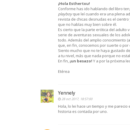
¡Hola Esthertxu!
Conforme has ido hablando del libro ten
playboy
que leí cuando era una plena ad
revista de chicas desnudas es el cientro
que no hablas muy bien sobre él.
Es cierto que la parte erótica del adult
serie de aventuras sexuales de los adol
todo. Además del amplio conocimiento (a
que, en fin, conocemos por suerte o por 
Siento mucho que no te haya gustado del 
a tu nivel, más que nada porque no estab
En fin,
¡un besazo!
Y a por la próxima lec
Etérea
Yennely
28 oct 2017, 18:57:00
Hola, lo lei hace un tiempo y me parecio
historia es contada por uno.