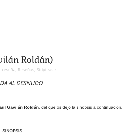
vilán Roldán)
,
reseña
,
Reseñas
,
Striptease
IDA AL DESNUDO
aul Gavilán Roldán
, del que os dejo la sinopsis a continuación.
SINOPSIS