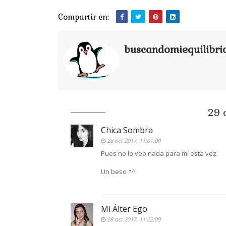
Compartir en:
buscandomiequilibri
29 
Chica Sombra
28 oct 2017, 11:01:00
Pues no lo veo nada para mí esta vez.
Un beso ^^
Mi Álter Ego
28 oct 2017, 11:22:00