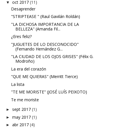
oct 2017
(11)
▼
Desaprender
"STRIPTEASE " (Raul Gavilán Roldán)
"LA DICHOSA IMPORTANCIA DE LA
BELLEZA" (Amanda Fil...
¿Eres feliz?
"JUGUETES DE LO DESCONOCIDO"
(Fernando Hernández G...
"LA CIUDAD DE LOS OJOS GRISES" (Félix G.
Modroño)
La era del corazón
"QUE ME QUIERAS" (Merritt Tierce)
La lista
"TE ME MORISTE" (JOSÉ LUÍS PEIXOTO)
Te me moriste
sept 2017
(1)
►
may 2017
(1)
►
abr 2017
(4)
►