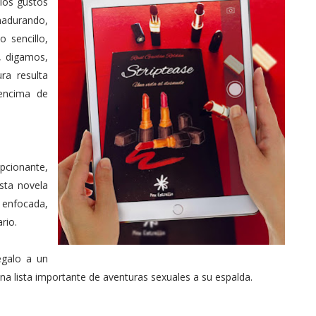
 los gustos
madurando,
o sencillo,
, digamos,
ra resulta
 encima de
cionante,
sta novela
l enfocada,
rio.
egalo a un
a lista importante de aventuras sexuales a su espalda.