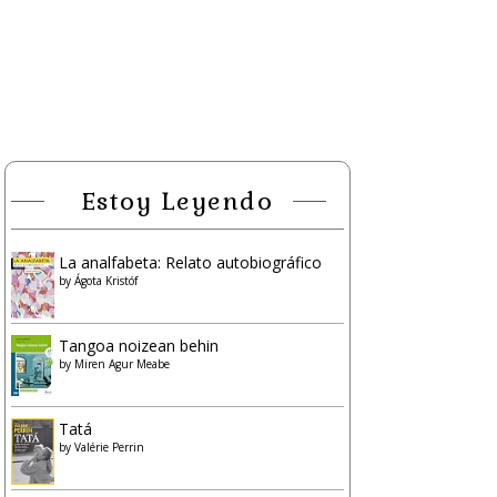
Estoy Leyendo
La analfabeta: Relato autobiográfico
by
Ágota Kristóf
Tangoa noizean behin
by
Miren Agur Meabe
Tatá
by
Valérie Perrin