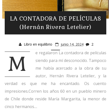
LA CONTADORA DE PELÍCULAS
(Hernán Rivera Letelier)
Libro en equilibrio
junio 14, 2024
2
e regalaron La contadora de películas
M
siendo para mí desconocido. Tampoco
me había acercado a la obra de su
autor, Hernán Rivera Letelier, y la
verdad es que me ha encantado. Os cuento
impresiones.Corren los años 60 en un pueblo minero
de Chile donde reside María Margarita, la menor de
cinco hermanos....