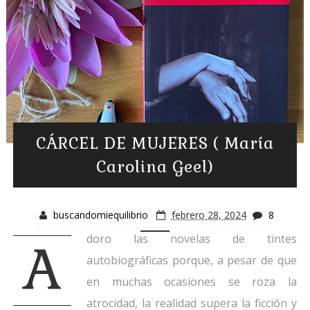
CÁRCEL DE MUJERES ( María
Carolina Geel)
buscandomiequilibrio
febrero 28, 2024
8
doro las novelas de tintes
A
autobiográficas porque, a pesar de que
en muchas ocasiones se roza la
atrocidad, la realidad supera la ficción y