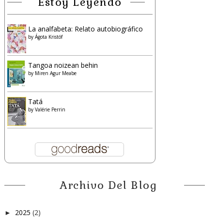
Estoy Leyendo
La analfabeta: Relato autobiográfico
by
Ágota Kristóf
Tangoa noizean behin
by
Miren Agur Meabe
Tatá
by
Valérie Perrin
Archivo Del Blog
2025
(2)
►