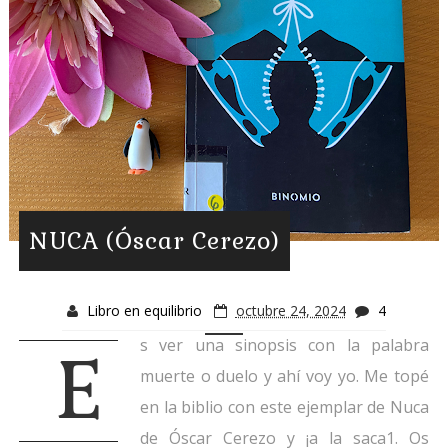
NUCA (Óscar Cerezo)
Libro en equilibrio
octubre 24, 2024
4
s ver una sinopsis con la palabra
E
muerte o duelo y ahí voy yo. Me topé
en la biblio con este ejemplar de Nuca
de Óscar Cerezo y ¡a la saca1. Os