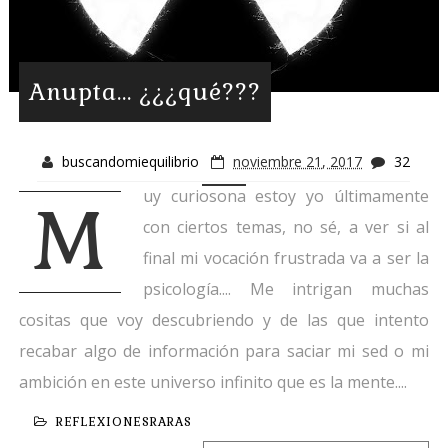
Anupta... ¿¿¿qué???
buscandomiequilibrio
noviembre 21, 2017
32
uy curiosona estoy yo últimamente
M
con ciertos temas, no sé, a ver si al
final mi vocación frustrada va a ser la
psicología.... Me intrigan muchas
cositas que voy descubriendo y de las que intento
recabar algo de información para saciar mi sed o mi
ambición en este universo infinito que es la mente....
REFLEXIONESRARAS