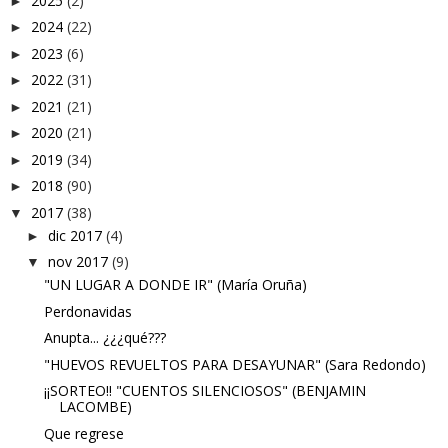
2025
(2)
►
2024
(22)
►
2023
(6)
►
2022
(31)
►
2021
(21)
►
2020
(21)
►
2019
(34)
►
2018
(90)
►
2017
(38)
▼
dic 2017
(4)
►
nov 2017
(9)
▼
"UN LUGAR A DONDE IR" (María Oruña)
Perdonavidas
Anupta... ¿¿¿qué???
"HUEVOS REVUELTOS PARA DESAYUNAR" (Sara Redondo)
¡¡SORTEO!! "CUENTOS SILENCIOSOS" (BENJAMIN
LACOMBE)
Que regrese