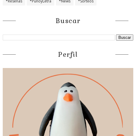
*Reseñas
*PuñoyLetra
*News
*Sorteos
Buscar
Perfil