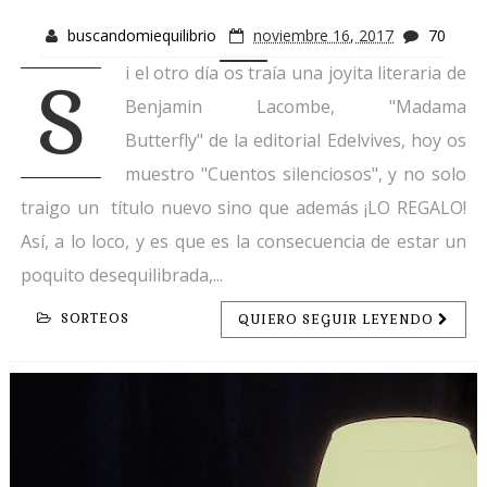
buscandomiequilibrio
noviembre 16, 2017
70
i el otro día os traía una joyita literaria de
S
Benjamin Lacombe, "Madama
Butterfly" de la editorial Edelvives, hoy os
muestro "Cuentos silenciosos", y no solo
traigo un título nuevo sino que además ¡LO REGALO!
Así, a lo loco, y es que es la consecuencia de estar un
poquito desequilibrada,...
SORTEOS
QUIERO SEGUIR LEYENDO