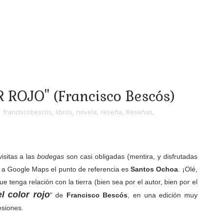
ROJO" (Francisco Bescós)
,
franciscobescós
,
libros
,
novela
,
reseña
,
Reseñas
,
isitas a las
bodegas
son casi obligadas (mentira, y disfrutadas
ón a Google Maps el punto de referencia es
Santos Ochoa
. ¡Olé,
e tenga relación con la tierra (bien sea por el autor, bien por el
l color rojo
" de
Francisco Bescós
, en una edición muy
esiones.