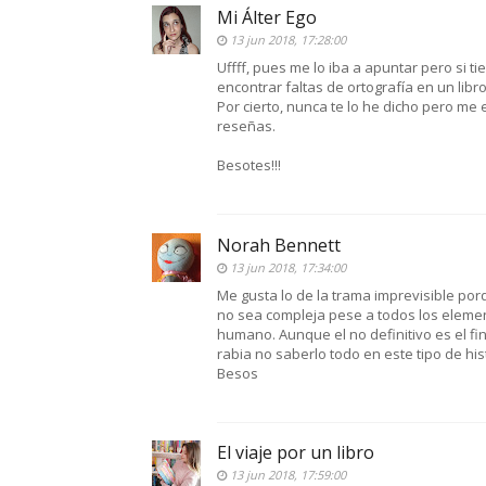
Mi Álter Ego
13 jun 2018, 17:28:00
Uffff, pues me lo iba a apuntar pero si 
encontrar faltas de ortografía en un libro 
Por cierto, nunca te lo he dicho pero me
reseñas.
Besotes!!!
Norah Bennett
13 jun 2018, 17:34:00
Me gusta lo de la trama imprevisible po
no sea compleja pese a todos los element
humano. Aunque el no definitivo es el fi
rabia no saberlo todo en este tipo de histo
Besos
El viaje por un libro
13 jun 2018, 17:59:00