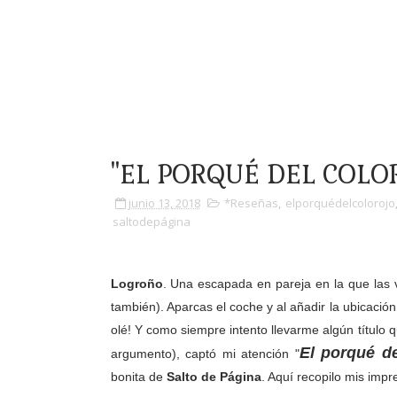
"EL PORQUÉ DEL COLOR 
junio 13, 2018
*Reseñas
,
elporquédelcolorojo
saltodepágina
Logroño
. Una escapada en pareja en la que las v
también). Aparcas el coche y al añadir la ubicaci
olé! Y como siempre intento llevarme algún título qu
El porqué de
argumento), captó mi atención "
bonita de
Salto de Página
. Aquí recopilo mis impr