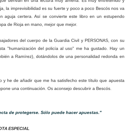
, que derivan en una lectura muy amena. Es muy entretenido y
, la imprevisibilidad es su fuerte y poco a poco Bescós nos va
 aguja certera. Así se convierte este libro en un estupendo
opa de Rioja en mano, mejor que mejor.
bajadores del cuerpo de la Guardia Civil y PERSONAS, con su
esta "humanización del policía al uso" me ha gustado. Hay un
ambién a Ramírez), dotándolos de una personalidad redonda en
 y he de añadir que me ha satisfecho este título que apuesta
upone una continuación. Os aconsejo descubrir a Bescós.
ecta de protegerse. Sólo puede hacer apuestas."
OTA ESPECIAL