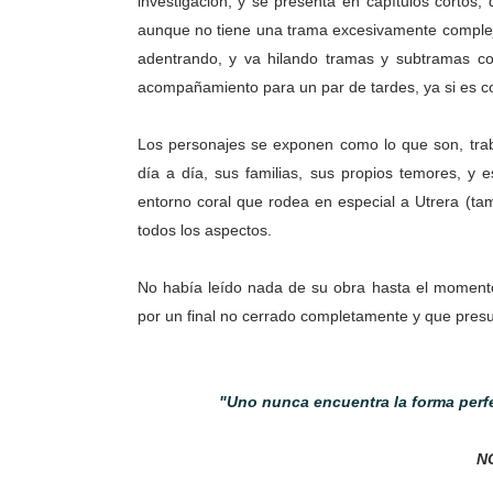
investigación, y se presenta en capítulos cortos
aunque no tiene una trama excesivamente compleja
adentrando, y va hilando tramas y subtramas con
acompañamiento para un par de tardes, ya si es c
Los personajes se exponen como lo que son, tra
día a día, sus familias, sus propios temores, y 
entorno coral que rodea en especial a Utrera (t
todos los aspectos.
No había leído nada de su obra hasta el momento
por un final no cerrado completamente y que pres
"Uno nunca encuentra la forma perf
N