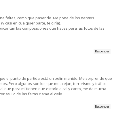
tiene faltas, como que pasando. Me pone de los nervios
(y casi en cualquier parte, te diría).
 encantan las composiciones que haces para las fotos de las
Responder
rque el punto de partida está un pelín manido. Me sorprende que
os. Pero algunos son los que me alejan, terrorismo y tráfico
nal que para mí tienen que estarlo a cal y canto, me da mucha
rias. Lo de las faltas clama al cielo.
Responder