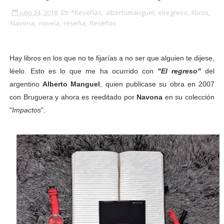
julio 24, 2018
*Reseñas
,
albertomanguel
,
elregreso
,
libros
,
Navona
,
novela
,
reseña
,
Reseñas
Hay libros en los que no te fijarías a no ser que alguien te dijese,
léelo. Esto es lo que me ha ocurrido con
"El regreso"
del
argentino
Alberto Manguel
, quien publicase su obra en 2007
con Bruguera y ahora es reeditado por
Navona
en su colección
"
Impactos
".