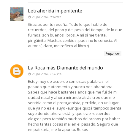
Letraherida impenitente
25 jul 2018, 9:18:00
Gracias por tu reseña. Todo lo que hable de
recuerdos, del poso y del peso del tiempo, de lo que
fuimos, son buenos libros. A mí sí me tienta,
pingüinita. Muchas cenkius, pues no lo conocía. Al
autor sí, claro, me refiero al libro :)
Responder
La Roca más Diamante del mundo
25 jul 2018, 15:03:00
Estoy muy de acuerdo con estas palabras: el
pasado que atormenta y nunca nos abandona.
Sabes que hace bastantes años que me fuí de mi
ciudad natal y ahora mirando atrás creo que me
sentiría como el protagonista, perdido, en un lugar
que ya no es el suyo -aunque quizá tampoco sienta
suyo donde ahora está- y que trae recuerdos
alegres pero también muchos dolorosos por haber
hecho tantas cosas mal en el pasado. Seguro que
empatizaría; me lo apunto. Besos