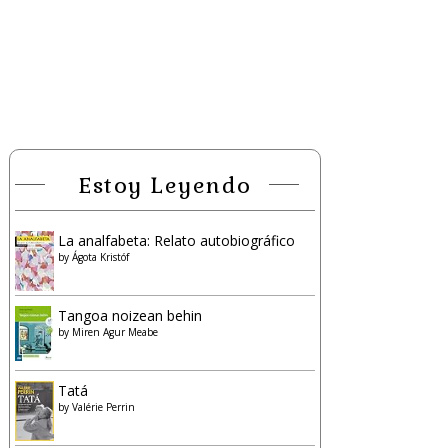
Estoy Leyendo
La analfabeta: Relato autobiográfico
by
Ágota Kristóf
Tangoa noizean behin
by
Miren Agur Meabe
Tatá
by
Valérie Perrin