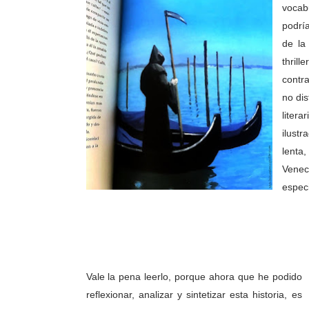
vocab
podría
de la
thrill
contra
no dis
liter
ilust
lenta
Venec
especi
Vale la pena leerlo, porque ahora que he podido
reflexionar, analizar y sintetizar esta historia, es