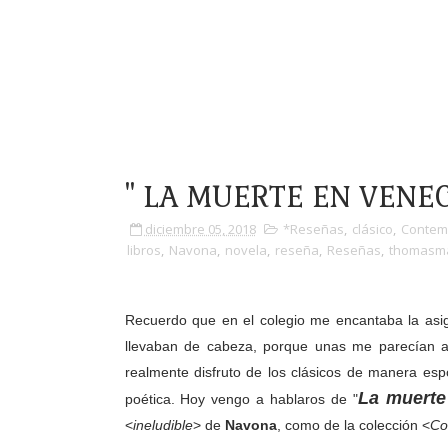
" LA MUERTE EN VENEC
diciembre 05, 2018
*Reseñas
,
clásico
,
Contem
libros
,
Navona
,
novela
,
reseña
,
Reseñas
,
thomasm
Recuerdo que en el colegio me encantaba la asign
llevaban de cabeza, porque unas me parecían au
realmente disfruto de los clásicos de manera espo
La muerte
poética. Hoy vengo a hablaros de "
<
ineludible
> de
Navona
, como de la colección <
Co