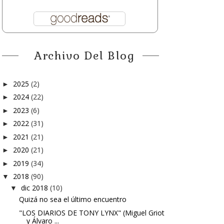
Archivo Del Blog
2025
(2)
►
2024
(22)
►
2023
(6)
►
2022
(31)
►
2021
(21)
►
2020
(21)
►
2019
(34)
►
2018
(90)
▼
dic 2018
(10)
▼
Quizá no sea el último encuentro
"LOS DIARIOS DE TONY LYNX" (Miguel Griot
y Álvaro ...