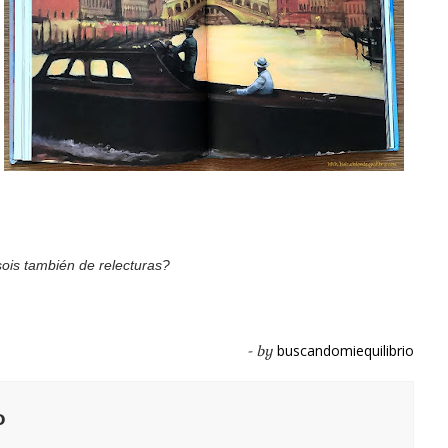
sois también de relecturas?
buscandomiequilibrio
- by
o