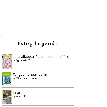
Estoy Leyendo
La analfabeta: Relato autobiográfico
by
Ágota Kristóf
Tangoa noizean behin
by
Miren Agur Meabe
Tatá
by
Valérie Perrin