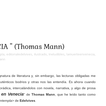
IA " (Thomas Mann)
pla
,
editorialedelvives
,
ilustrado
,
Ineludibles
,
lamuerteenvenecia
,
ann
atura de literatura y, sin embargo, las lecturas obligadas me
ténticos bodrios y otras nos las entendía. Es ahora cuando
rádica, intercalándolos con novela, narrativa, y algo de prosa
 en Venecia
" de
Thomas Mann
, que he leído tanto como
ntempla
> de
Edelvives
.