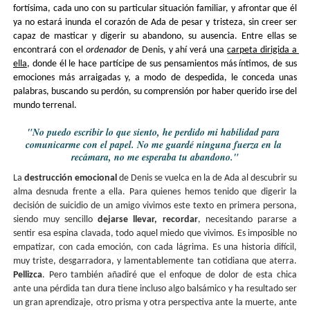
fortísima, cada uno con su particular situación familiar, y afrontar que él 
ya no estará inunda el corazón de Ada de pesar y tristeza, sin creer ser 
capaz de masticar y digerir su abandono, su ausencia. Entre ellas se 
encontrará con el 
ordenador 
de Denis, y ahí verá una 
carpeta dirigida a 
ella
, donde él le hace partícipe de sus pensamientos más íntimos, de sus 
emociones más arraigadas y, a modo de despedida, le conceda unas 
palabras, buscando su perdón, su comprensión por haber querido irse del 
mundo terrenal.
"No puedo escribir lo que siento, he perdido mi habilidad para 
comunicarme con el papel. No me guardé ninguna fuerza en la 
recámara, no me esperaba tu abandono."
La 
destrucción emocional
 de Denis se vuelca en la de Ada al descubrir su 
alma desnuda frente a ella. Para quienes 
hemos tenido que digerir la 
decisión de suicidio de un amigo vivimos este texto en primera persona, 
siendo muy sencillo 
dejarse llevar, recordar
, necesitando pararse a 
sentir esa espina clavada, todo aquel miedo que vivimos. Es imposible no 
empatizar, con cada emoción, con cada lágrima. Es una historia difícil, 
muy triste, desgarradora, y lamentablemente tan cotidiana que aterra. 
Pellizca
. Pero también añadiré que el enfoque de dolor de esta chica 
ante una pérdida tan dura tiene incluso algo balsámico y ha resultado ser 
un gran aprendizaje, otro prisma y otra perspectiva ante la muerte, ante 