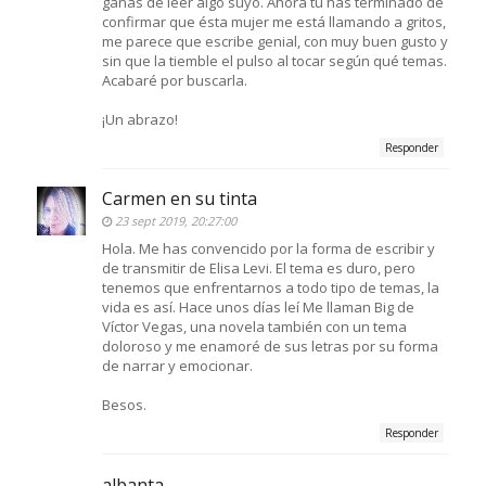
ganas de leer algo suyo. Ahora tú has terminado de
confirmar que ésta mujer me está llamando a gritos,
me parece que escribe genial, con muy buen gusto y
sin que la tiemble el pulso al tocar según qué temas.
Acabaré por buscarla.
¡Un abrazo!
Responder
Carmen en su tinta
23 sept 2019, 20:27:00
Hola. Me has convencido por la forma de escribir y
de transmitir de Elisa Levi. El tema es duro, pero
tenemos que enfrentarnos a todo tipo de temas, la
vida es así. Hace unos días leí Me llaman Big de
Víctor Vegas, una novela también con un tema
doloroso y me enamoré de sus letras por su forma
de narrar y emocionar.
Besos.
Responder
albanta