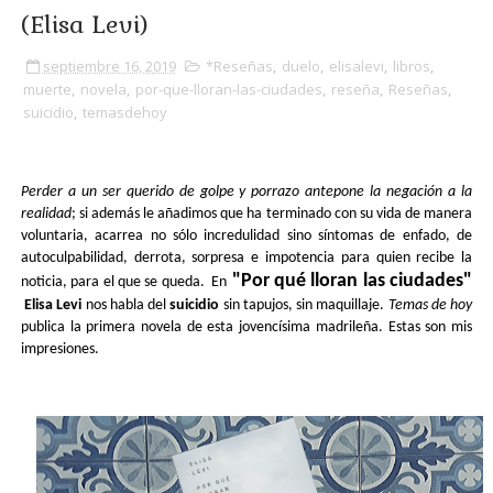
(Elisa Levi)
septiembre 16, 2019
*Reseñas
,
duelo
,
elisalevi
,
libros
,
muerte
,
novela
,
por-que-lloran-las-ciudades
,
reseña
,
Reseñas
,
suicidio
,
temasdehoy
Perder a un ser querido de golpe y porrazo antepone la negación a la 
realidad
; si además le añadimos que ha terminado con su vida de manera 
voluntaria, acarrea no sólo incredulidad sino síntomas de enfado, de 
autoculpabilidad, derrota, sorpresa e impotencia para quien recibe la 
 "
Por qué lloran las ciudades"
noticia, para el que se queda.  En
Elisa Levi
 nos habla del 
suicidio
 sin tapujos, sin maquillaje. 
Temas de hoy
publica la primera novela de esta jovencísima madrileña. Estas son mis 
impresiones.