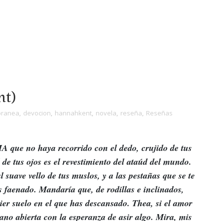
nt)
oranea
,
devocion
,
hannahkent
,
novela
,
reseña
,
Reseñas
 no haya recorrido con el dedo, crujido de tus
de tus ojos es el revestimiento del ataúd del mundo.
 suave vello de tus muslos, y a las pestañas que se te
 faenado. Mandaría que, de rodillas e inclinados,
ier suelo en el que has descansado. Thea, si el amor
ano abierta con la esperanza de asir algo. Mira, mis