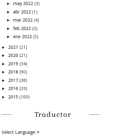
may 2022
(3)
►
abr 2022
(1)
►
mar 2022
(4)
►
feb 2022
(3)
►
ene 2022
(5)
►
2021
(21)
►
2020
(21)
►
2019
(34)
►
2018
(90)
►
2017
(38)
►
2016
(33)
►
2015
(100)
►
Traductor
Select Language
▼