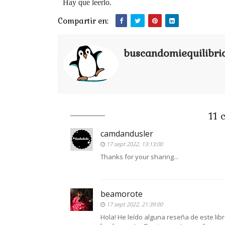
Hay que leerlo.
Compartir en:
buscandomiequilibri
11 
camdandusler
17 sept 2022, 13:13:00
Thanks for your sharing...
beamorote
17 sept 2022, 21:39:00
Hola! He leído alguna reseña de este lib