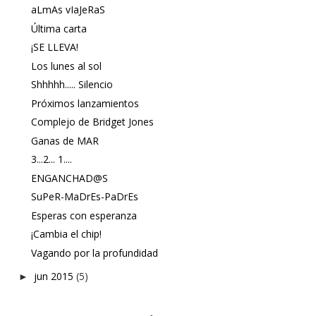
aLmAs vIaJeRaS
Última carta
¡SE LLEVA!
Los lunes al sol
Shhhhh..... Silencio
Próximos lanzamientos
Complejo de Bridget Jones
Ganas de MAR
3...2... 1....
ENGANCHAD@S
SuPeR-MaDrEs-PaDrEs
Esperas con esperanza
¡Cambia el chip!
Vagando por la profundidad
jun 2015
(5)
►