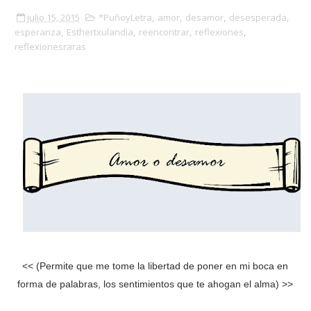
julio 15, 2015
*PuñoyLetra
,
amor
,
desamor
,
desesperada
,
esperanza
,
Esthertxulandia
,
reencontrar
,
reflexiones
,
reflexionesraras
<< (Permite que me tome la libertad de poner en mi boca en
forma de palabras, los sentimientos que te ahogan el alma) >>