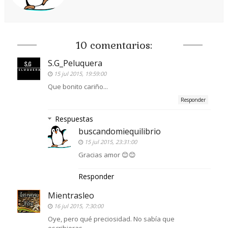
10 comentarios:
S.G_Peluquera
15 jul 2015, 19:59:00
Que bonito cariño...
Responder
Respuestas
buscandomiequilibrio
15 jul 2015, 23:31:00
Gracias amor 😊😊
Responder
Mientrasleo
16 jul 2015, 7:30:00
Oye, pero qué preciosidad. No sabía que
escribieras...