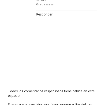
se sale....
Graciasssss.
Responder
Todos los comentarios respetuosos tiene cabida en este
espacio.
Si eres nuevo seguidor, por favor, ponme el link del tuyo.