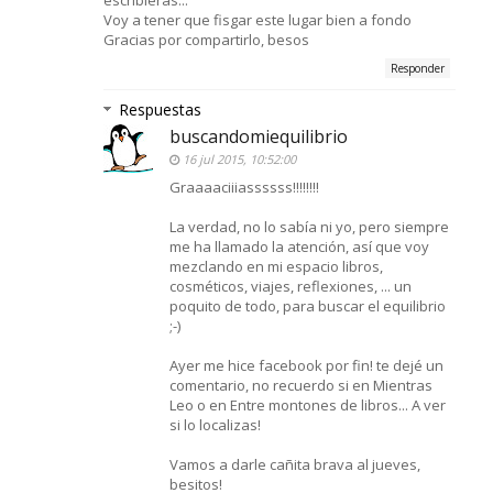
Voy a tener que fisgar este lugar bien a fondo
Gracias por compartirlo, besos
Responder
Respuestas
buscandomiequilibrio
16 jul 2015, 10:52:00
Graaaaciiiassssss!!!!!!!!
La verdad, no lo sabía ni yo, pero siempre
me ha llamado la atención, así que voy
mezclando en mi espacio libros,
cosméticos, viajes, reflexiones, ... un
poquito de todo, para buscar el equilibrio
;-)
Ayer me hice facebook por fin! te dejé un
comentario, no recuerdo si en Mientras
Leo o en Entre montones de libros... A ver
si lo localizas!
Vamos a darle cañita brava al jueves,
besitos!