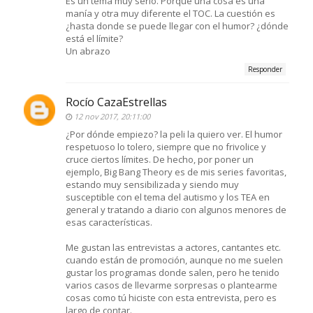
Es un tema muy serio. Porque una cosa es una
manía y otra muy diferente el TOC. La cuestión es
¿hasta donde se puede llegar con el humor? ¿dónde
está el límite?
Un abrazo
Responder
Rocío CazaEstrellas
12 nov 2017, 20:11:00
¿Por dónde empiezo? la peli la quiero ver. El humor
respetuoso lo tolero, siempre que no frivolice y
cruce ciertos límites. De hecho, por poner un
ejemplo, Big Bang Theory es de mis series favoritas,
estando muy sensibilizada y siendo muy
susceptible con el tema del autismo y los TEA en
general y tratando a diario con algunos menores de
esas características.
Me gustan las entrevistas a actores, cantantes etc.
cuando están de promoción, aunque no me suelen
gustar los programas donde salen, pero he tenido
varios casos de llevarme sorpresas o plantearme
cosas como tú hiciste con esta entrevista, pero es
largo de contar.