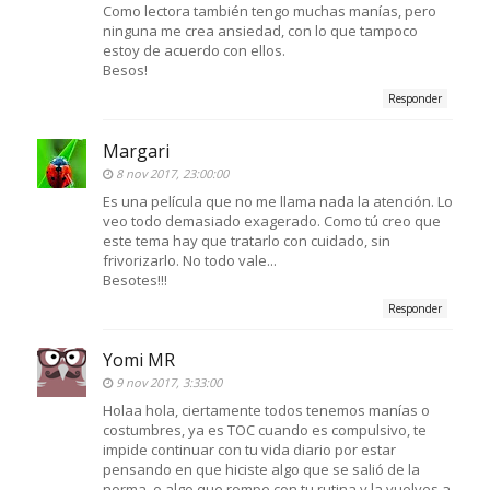
Como lectora también tengo muchas manías, pero
ninguna me crea ansiedad, con lo que tampoco
estoy de acuerdo con ellos.
Besos!
Responder
Margari
8 nov 2017, 23:00:00
Es una película que no me llama nada la atención. Lo
veo todo demasiado exagerado. Como tú creo que
este tema hay que tratarlo con cuidado, sin
frivorizarlo. No todo vale...
Besotes!!!
Responder
Yomi MR
9 nov 2017, 3:33:00
Holaa hola, ciertamente todos tenemos manías o
costumbres, ya es TOC cuando es compulsivo, te
impide continuar con tu vida diario por estar
pensando en que hiciste algo que se salió de la
norma, o algo que rompe con tu rutina y la vuelves a