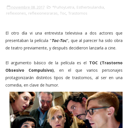
noviembre 08, 2017
*PuñoyLetra
,
Esthertxulandia
,
reflexiones
,
reflexionesraras
,
Toc
,
Trastornos
El otro día vi una entrevista televisiva a dos actores que
presentaban la película "
Toc-Toc
", que al parecer ha sido obra
de teatro previamente, y después decidieron lanzarla a cine.
El argumento básico de la película es el
TOC (Trastorno
Obsesivo Compulsivo)
, en el que varios personajes
protagonizarán distintos tipos de trastornos, al ser en una
comedia, en clave de humor.