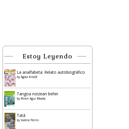
Estoy Leyendo
La analfabeta: Relato autobiográfico
by
Ágota Kristóf
Tangoa noizean behin
by
Miren Agur Meabe
Tatá
by
Valérie Perrin