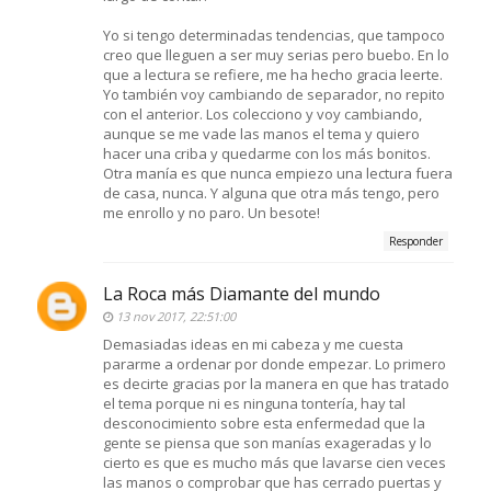
Yo si tengo determinadas tendencias, que tampoco
creo que lleguen a ser muy serias pero buebo. En lo
que a lectura se refiere, me ha hecho gracia leerte.
Yo también voy cambiando de separador, no repito
con el anterior. Los colecciono y voy cambiando,
aunque se me vade las manos el tema y quiero
hacer una criba y quedarme con los más bonitos.
Otra manía es que nunca empiezo una lectura fuera
de casa, nunca. Y alguna que otra más tengo, pero
me enrollo y no paro. Un besote!
Responder
La Roca más Diamante del mundo
13 nov 2017, 22:51:00
Demasiadas ideas en mi cabeza y me cuesta
pararme a ordenar por donde empezar. Lo primero
es decirte gracias por la manera en que has tratado
el tema porque ni es ninguna tontería, hay tal
desconocimiento sobre esta enfermedad que la
gente se piensa que son manías exageradas y lo
cierto es que es mucho más que lavarse cien veces
las manos o comprobar que has cerrado puertas y