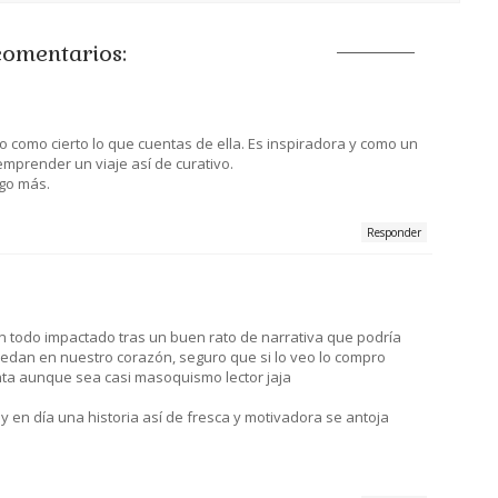
comentarios:
o como cierto lo que cuentas de ella. Es inspiradora y como un
mprender un viaje así de curativo.
lgo más.
Responder
n todo impactado tras un buen rato de narrativa que podría
uedan en nuestro corazón, seguro que si lo veo lo compro
ta aunque sea casi masoquismo lector jaja
 en día una historia así de fresca y motivadora se antoja