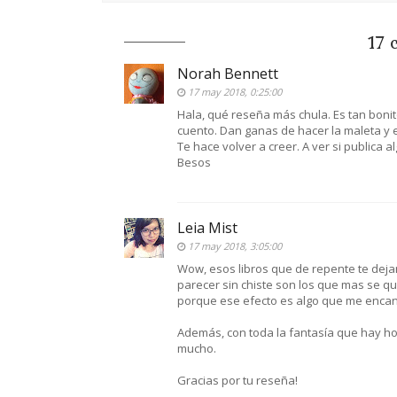
17 
Norah Bennett
17 may 2018, 0:25:00
Hala, qué reseña más chula. Es tan bonit
cuento. Dan ganas de hacer la maleta y e
Te hace volver a creer. A ver si publica a
Besos
Leia Mist
17 may 2018, 3:05:00
Wow, esos libros que de repente te deja
parecer sin chiste son los que mas se q
porque ese efecto es algo que me encan
Además, con toda la fantasía que hay hoy
mucho.
Gracias por tu reseña!