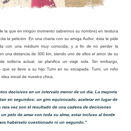
(de la que en ningún momento sabremos su nombre) en tesitura
ita la petición. En una charla con su amiga Auður, ésta le pide
a con una médium muy conocida, y a fin de no perder la
 en una distancia de 300 km, siendo uno de ellos el amor de su
e soltería actual, se planifica un viaje sola. Sin embargo,
s que se lleve a su hijo Tumi en su escapada. Tumi, un niño
dea inicial de nuestra chica.
tos decisivos en un intervalo menor de un día. La mayoría
ntan en segundos: un giro equivocado, acelerar en lugar de
es rara vez son el resultado de una cadena de decisiones
 un pelo de amar con toda su alma, estar incluso al borde
iera habérselo cuestionado ni un segundo."