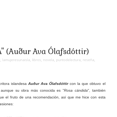
 (Auður Ava Ólafsdóttir)
r
,
lamujeresunaisla
,
libros
,
novela
,
puntodelectura
,
reseña
,
ritora islandesa
Auður Ava Ólafsdóttir
con la que obtuvo el
 aunque su obra más conocida es "
Rosa cándida
", también
fue el fruto de una recomendación, así que me hice con esta
resiones: