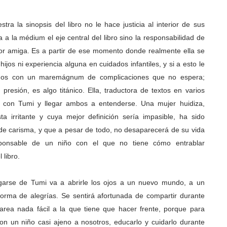
 la sinopsis del libro no le hace justicia al interior de sus
a a la médium el eje central del libro sino la responsabilidad de
jor amiga. Es a partir de ese momento donde realmente ella se
ijos ni experiencia alguna en cuidados infantiles, y si a esto le
mos con un maremágnum de complicaciones que no espera;
presión, es algo titánico. Ella, traductora de textos en varios
e con Tumi y llegar ambos a entenderse. Una mujer huidiza,
 irritante y cuya mejor definición sería impasible, ha sido
de carisma, y que a pesar de todo, no desaparecerá de su vida
ponsable de un niño con el que no tiene cómo entrablar
 libro.
rgarse de Tumi va a abrirle los ojos a un nuevo mundo, a un
forma de alegrías. Se sentirá afortunada de compartir durante
 tarea nada fácil a la que tiene que hacer frente, porque para
n un niño casi ajeno a nosotros, educarlo y cuidarlo durante