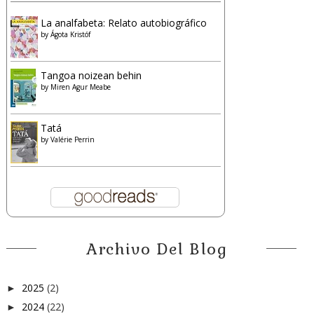
La analfabeta: Relato autobiográfico
by
Ágota Kristóf
Tangoa noizean behin
by
Miren Agur Meabe
Tatá
by
Valérie Perrin
Archivo Del Blog
2025
(2)
►
2024
(22)
►