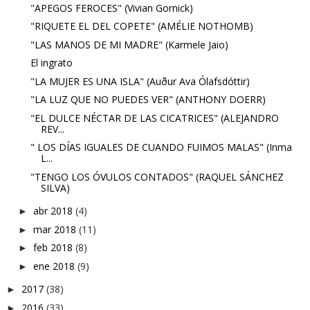
"APEGOS FEROCES" (Vivian Gornick)
"RIQUETE EL DEL COPETE" (AMÉLIE NOTHOMB)
"LAS MANOS DE MI MADRE" (Karmele Jaio)
El ingrato
"LA MUJER ES UNA ISLA" (Auður Ava Ólafsdóttir)
"LA LUZ QUE NO PUEDES VER" (ANTHONY DOERR)
"EL DULCE NÉCTAR DE LAS CICATRICES" (ALEJANDRO
REV...
" LOS DÍAS IGUALES DE CUANDO FUIMOS MALAS" (Inma
L...
"TENGO LOS ÓVULOS CONTADOS" (RAQUEL SÁNCHEZ
SILVA)
abr 2018
(4)
►
mar 2018
(11)
►
feb 2018
(8)
►
ene 2018
(9)
►
2017
(38)
►
2016
(33)
►