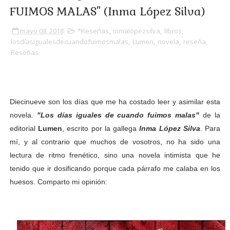
FUIMOS MALAS" (Inma López Silva)
mayo 08, 2018
*Reseñas
,
inmalópezsilva
,
libros
,
losdíasigualesdecuandofuimosmalas
,
Lumen
,
novela
,
reseña
,
Reseñas
D
iecinueve son los días que me ha costado leer y asimilar esta
novela.
"Los días iguales de cuando fuimos malas"
de la
editorial
Lumen
, escrito por la gallega
Inma López Silva
. Para
mí, y al contrario que muchos de vosotros, no ha sido una
lectura de ritmo frenético, sino una novela intimista que he
tenido que ir dosificando porque cada párrafo me calaba en los
huesos. Comparto mi opinión: