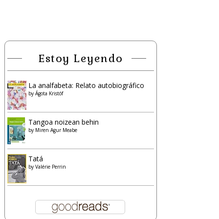
Estoy Leyendo
La analfabeta: Relato autobiográfico
by
Ágota Kristóf
Tangoa noizean behin
by
Miren Agur Meabe
Tatá
by
Valérie Perrin