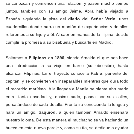
se conozcan y comiencen una relación, y pasen mucho tiempo
juntos, también con su amigo Jaime. Abra había viajado a
España siguiendo la pista del
diario del Señor Verín
, unos
cuadernillos donde narra un montón de experiencias y detalles
referentes a su hijo y a él. Al caer en manos de la filipina, decide
cumplir la promesa a su bisabuela y buscarle en Madrid.
Saltamos a
Filipinas en 1896
, siendo Arnaldo el que nos hace
una introducción a su viaje en barco (su obsesión), hasta
alcanzar Filipinas. En el trayecto conoce a
Pablo
, pariente del
capitán, y se convierten en inseparables mientras que dura todo
el recorrido marítimo.
A la llegada a Manila se siente abrumado
entre tanta novedad y, ensimismado, pasea por sus calles,
percatándose de cada detalle. Pronto irá conociendo la lengua y
hará un amigo,
Saquiod
, a quien también Arnaldo enseñará
nuestro idioma. De esta manera el muchacho se va haciendo un
hueco en este nuevo paraje y, como su tío, se dedique a ayudar