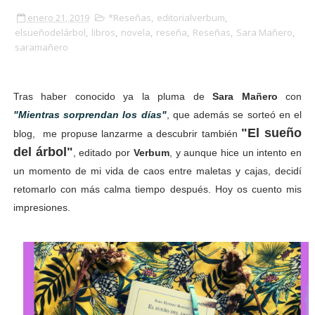
enero 21, 2019
*Reseñas
,
editorialverbum
,
elsueñodelárbol
,
libros
,
novela
,
reseña
,
Reseñas
,
Sara Mañero
,
saramañero
Tras haber conocido ya la pluma de
Sara Mañero
con
"Mientras sorprendan los días"
, que además se sorteó en el
"El sueño
blog, me propuse lanzarme a descubrir también
del árbol"
, editado por
Verbum
, y aunque hice un intento en
un momento de mi vida de caos entre maletas y cajas, decidí
retomarlo con más calma tiempo después. Hoy os cuento mis
impresiones.