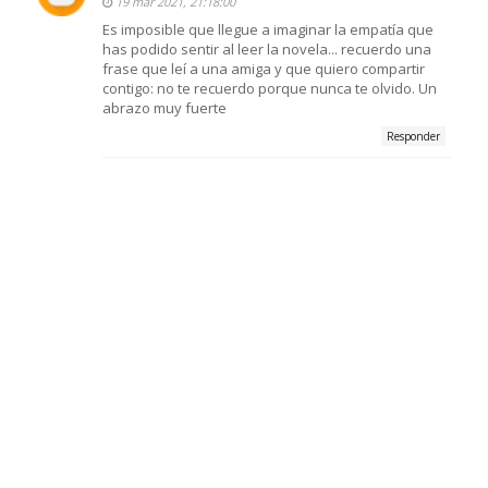
19 mar 2021, 21:18:00
Es imposible que llegue a imaginar la empatía que
has podido sentir al leer la novela... recuerdo una
frase que leí a una amiga y que quiero compartir
contigo: no te recuerdo porque nunca te olvido. Un
abrazo muy fuerte
Responder