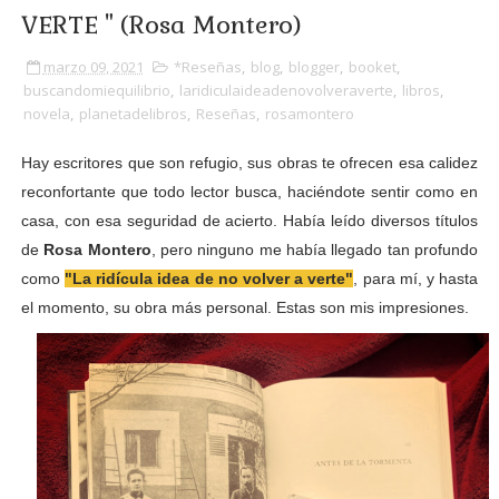
VERTE " (Rosa Montero)
marzo 09, 2021
*Reseñas
,
blog
,
blogger
,
booket
,
buscandomiequilibrio
,
laridiculaideadenovolveraverte
,
libros
,
novela
,
planetadelibros
,
Reseñas
,
rosamontero
Hay escritores que son refugio, sus obras te ofrecen esa calidez
reconfortante que todo lector busca, haciéndote sentir como en
casa, con esa seguridad de acierto. Había leído diversos títulos
de
Rosa Montero
, pero ninguno me había llegado tan profundo
como
"La ridícula idea de no volver a verte"
, para mí, y hasta
el momento, su obra más personal. Estas son mis impresiones.